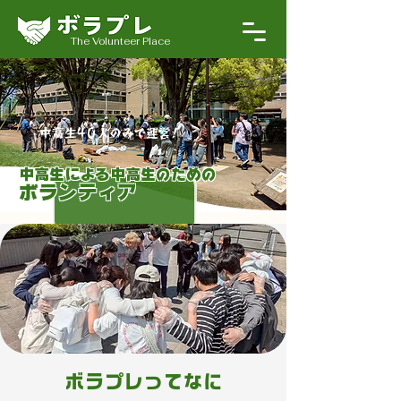
The Volunteer Place
​中高生40人のみで運営
!
中高生による中高生のための​
ボランティア
​ボラプレってなに