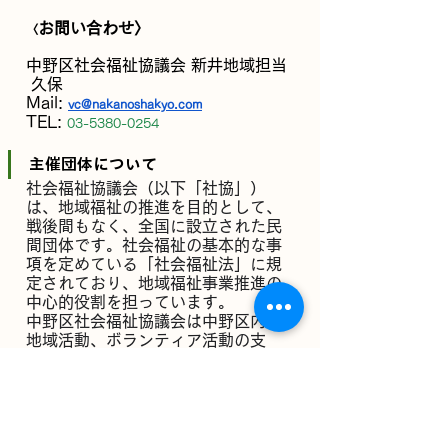
お問い合わせ〉
〈
中野区社会福祉協議会 新井地域担当 
 久保
Mail: 
vc@nakanoshakyo.com
TEL: 
03-5380-0254
主催団体について
社会福祉協議会（以下「社協」）
は、地域福祉の推進を目的として、
戦後間もなく、全国に設立された民
間団体です。社会福祉の基本的な事
項を定めている「社会福祉法」に規
定されており、地域福祉事業推進の
中心的役割を担っています。 
中野区社会福祉協議会は中野区内の
地域活動、ボランティア活動の支
援、区民への情報提供を行っていま
す。 今回は本会が主催して地域の
方々と取り組んでいる「まちなかサ
ロン事業」のうち、「まちなかサロ
ン スマホカフェ」のボランティア募