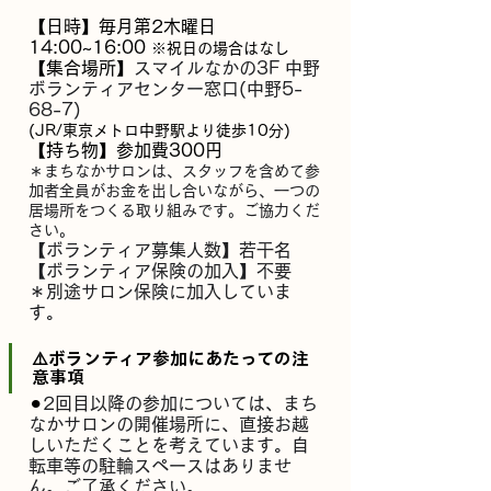
【日時】毎月第2木曜日  
14:00~16:00 
※祝日の場合はなし
【集合場所】
スマイルなかの3F 中野
ボランティアセンター窓口(中野5-
68-7)
(JR/東京メトロ中野駅より徒歩10分)
【持ち物】参加費300円
＊まちなかサロンは、スタッフを含めて参
加者全員がお金を出し合いながら、一つの
居場所をつくる取り組みです。ご協力くだ
さい。
【ボランティア募集人数】若干名 
【ボランティア保険の加入】不要 　
＊別途サロン保険に加入していま
す。
⚠️ボランティア参加にあたっての注
意事項
⚫︎
2回目以降の参加については、まち
なかサロンの開催場所に、直接お越
しいただくことを考えています。自
転車等の駐輪スペースはありませ
ん。ご了承ください。