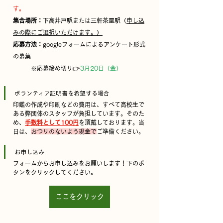
す。
集合場所：
下高井戸駅または三軒茶屋駅（
申し込
みの際にご選択いただけます。）
応募方法：
googleフォームによるアンケート形式
の募集
　　　※応募締め切り👉
3月20日（金）
ボランティア証明書を希望する場合
印鑑の作成や印刷などの費用は、すべて高校生で
ある弊団体のスタッフが負担しています。そのた
め、
手数料として100円
を頂戴しております。当
日は、
おつりのないよう現金で
ご準備ください。
お申し込み
フォームからお申し込みをお願いします！下のボ
タンをクリックしてください。
ここをクリック